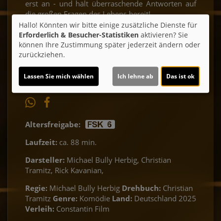
erst an - und hält überraschende Antworten auf
die großen Fragen des Lebens bereit!
Hallo! Könnten wir bitte einige zusätzliche Dienste für
Erforderlich & Besucher-Statistiken
aktivieren? Sie
Ticket-Alarm
können Ihre Zustimmung später jederzeit ändern oder
zurückziehen.
Lassen Sie mich wählen
Ich lehne ab
Das ist ok
Altersfreigabe:
Laufzeit:
ca. 88 min.
Darsteller:
Michael Bully Herbig, Christian
Tramitz, Rick Kavanian,
Regie:
Michael Bully Herbig
Drehbuch:
Christian
Tramitz
Genre:
Komödie
Land:
Deutschland 2025
Verleih:
Constantin Film