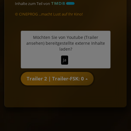
Inhalte zum Teil von
© CINEPROG ...macht Lust auf Ihr Kino!
Möchten Sie von
Youtube (Trailer
ansehen)
bereitgestellte externe Inhalte
laden?
Ja
Trailer 2 | Trailer-FSK: 0