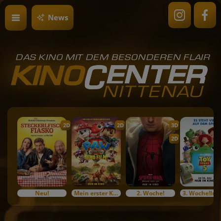
News
2D
2D
3D
2D
Neu!
Mein erster Kinobesuch
2. Woche!
3. Woc