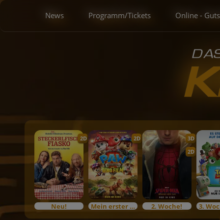
News
Programm/Tickets
Online - Gut
2D
2D
3D
2D
Neu!
Mein erster Kinobesuch
2. Woche!