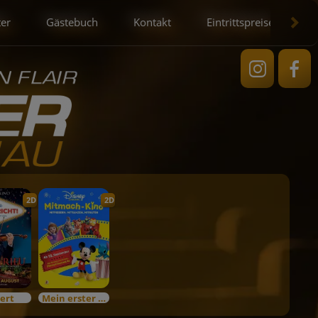
ter
Gästebuch
Kontakt
Eintrittspreise
2D
2D
ert
Mein erster Kinobesuch