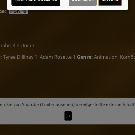
be:
Gabrielle Union
:
Tyree Dillihay 1, Adam Rosette 1
Genre:
Animation, Komö
en Sie von
Youtube (Trailer ansehen)
bereitgestellte externe Inhalt
Ja