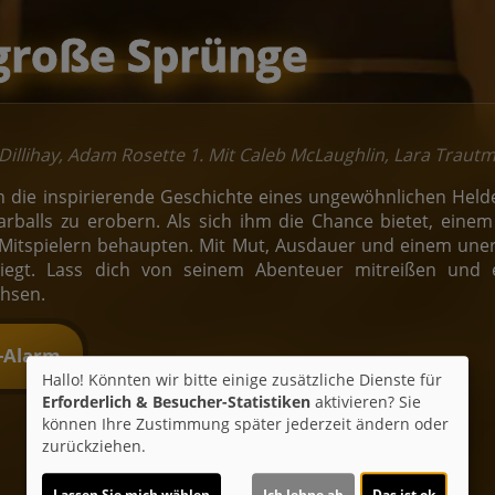
 große Sprünge
 Dillihay, Adam Rosette 1. Mit Caleb McLaughlin, Lara Traut
n die inspirierende Geschichte eines ungewöhnlichen Helden
rballs zu erobern. Als sich ihm die Chance bietet, eine
Mitspielern behaupten. Mit Mut, Ausdauer und einem uners
iegt. Lass dich von seinem Abenteuer mitreißen und e
hsen.
t-Alarm
Hallo! Könnten wir bitte einige zusätzliche Dienste für
Erforderlich & Besucher-Statistiken
aktivieren? Sie
können Ihre Zustimmung später jederzeit ändern oder
zurückziehen.
Lassen Sie mich wählen
Ich lehne ab
Das ist ok