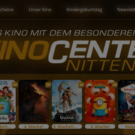
scheine
Unser Kino
Kindergeburtstag
Newslet
2D
2D
2D
2D
3. Woche!Im Bundesstart
4. Woche!
5. Woche!Im Bundesstart
6. Woche!
Konz