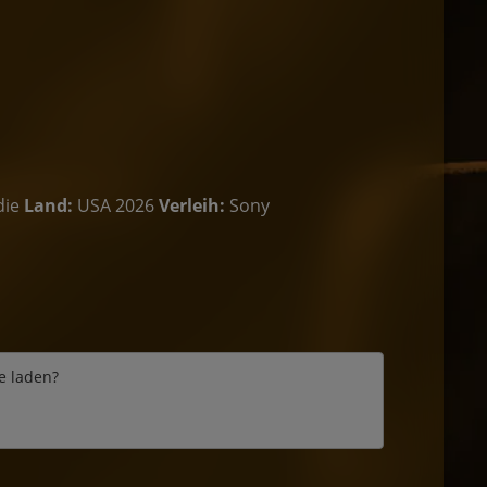
die
Land:
USA 2026
Verleih:
Sony
e laden?