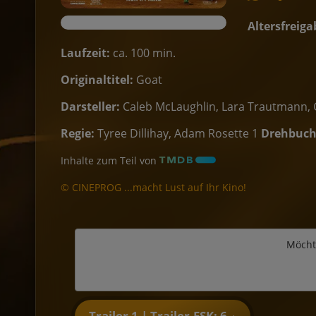
Altersfreiga
Laufzeit:
ca. 100 min.
Originaltitel:
Goat
Darsteller:
Caleb McLaughlin, Lara Trautmann, 
Regie:
Tyree Dillihay, Adam Rosette 1
Drehbuch
Inhalte zum Teil von
© CINEPROG ...macht Lust auf Ihr Kino!
Möcht
Trailer 1 | Trailer-FSK: 6