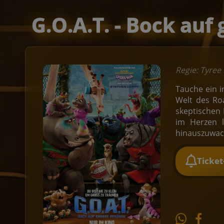
G.O.A.T. - Bock auf
Regie: Tyree
Tauche ein i
Welt des Roa
skeptischen 
im Herzen l
hinauszuwac
Ticke