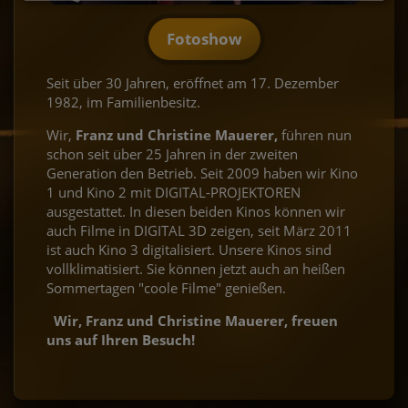
Paw Patrol Der
Spider-Man: Brand
Vaiana (Live-
Steckerlfischfiasko
Fotoshow
Dino Film
News Day
Action)
Toy Story 5
Die Odyssee
Minios & Monster
Kartenkauf/Reservierung hat
im Programm!
im Programm 2D + 3D
im Programm 2D
begonnen!
im Programm!
im Programm!
im Programm!
Seit über 30 Jahren, eröffnet am 17. Dezember
1982, im Familienbesitz.
Wir,
Franz und Christine Mauerer,
führen nun
schon seit über 25 Jahren in der zweiten
Generation den Betrieb. Seit 2009 haben wir Kino
1 und Kino 2 mit DIGITAL-PROJEKTOREN
ausgestattet. In diesen beiden Kinos können wir
auch Filme in DIGITAL 3D zeigen, seit März 2011
ist auch Kino 3 digitalisiert. Unsere Kinos sind
vollklimatisiert. Sie können jetzt auch an heißen
Sommertagen "coole Filme" genießen.
Wir, Franz und Christine Mauerer, freuen
uns auf Ihren Besuch!