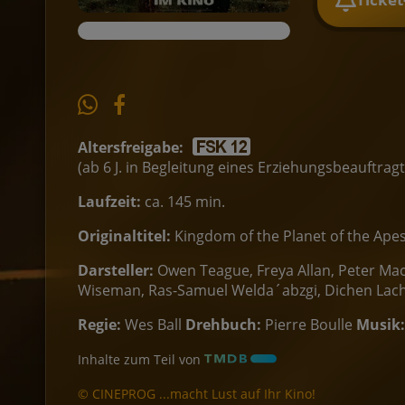
Altersfreigabe:
(ab 6 J. in Begleitung eines Erziehungsbeauftrag
Laufzeit:
ca. 145 min.
Originaltitel:
Kingdom of the Planet of the Ape
Darsteller:
Owen Teague, Freya Allan, Peter Maco
Wiseman, Ras-Samuel Welda´abzgi, Dichen La
Regie:
Wes Ball
Drehbuch:
Pierre Boulle
Musik:
Inhalte zum Teil von
© CINEPROG ...macht Lust auf Ihr Kino!