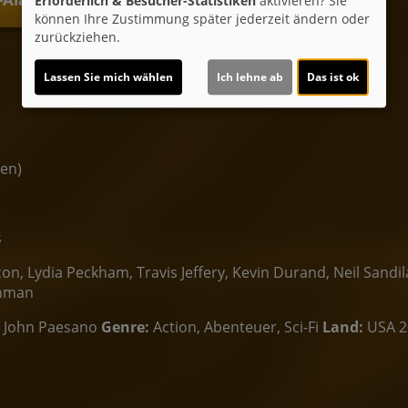
Erforderlich & Besucher-Statistiken
aktivieren? Sie
können Ihre Zustimmung später jederzeit ändern oder
zurückziehen.
Lassen Sie mich wählen
Ich lehne ab
Das ist ok
ten)
s
n, Lydia Peckham, Travis Jeffery, Kevin Durand, Neil Sandila
chman
John Paesano
Genre:
Action, Abenteuer, Sci-Fi
Land:
USA 2