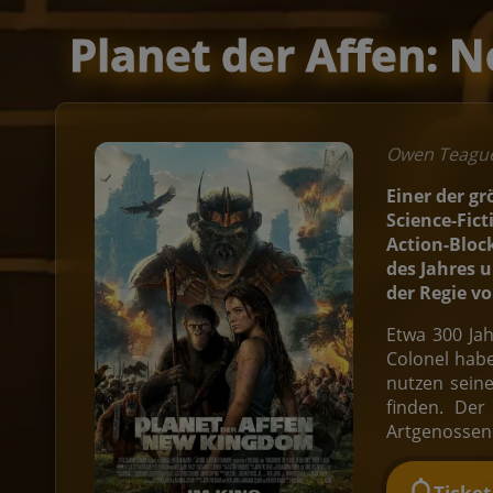
Planet der Affen:
Owen Teague,
Einer der g
Science-Fict
Action-Bloc
des Jahres 
der Regie vo
Etwa 300 Ja
Colonel habe
nutzen sein
finden. De
Artgenossen 
Ticke