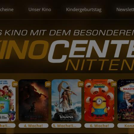
scheine
Unser Kino
Kindergeburtstag
Newslet
2D
2D
2D
2D
3. Woche!Im Bundesstart
4. Woche!
5. Woche!Im Bundesstart
6. Woche!
Konz