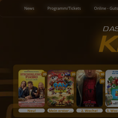
News
Programm/Tickets
Online - Gut
2D
2D
3D
2D
Neu!
Mein erster Kinobesuch
2. Woche!