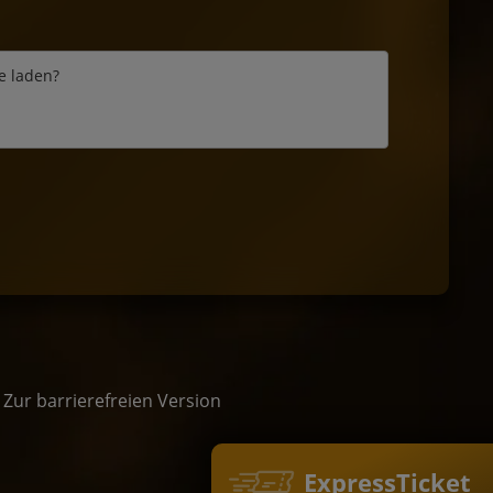
e laden?
/
Zur barrierefreien Version
ExpressTicket