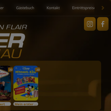
ter
Gästebuch
Kontakt
Eintrittspreise
2D
2D
ert
Mein erster Kinobesuch