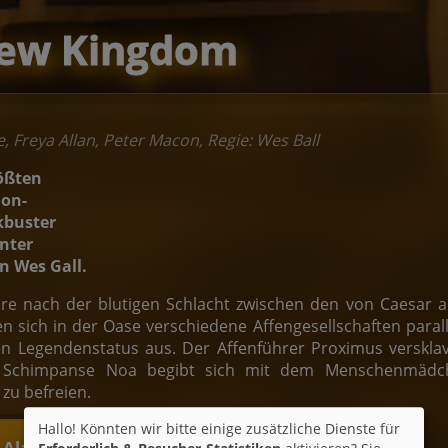
 New Kingdom
 Freya Allan, Peter Macon, Regie: Wes Ball
rößten
ion-
kbuster
unter
n Wes Gall.
hre nach der blutigen Schlacht zwischen den von Caesar
n sich in der Oase verschiedene Affengesellschaften parall
en Legendenstatus aus. Der Affenführer Proximus verskla
r Schimpanse Noa begibt sich mit dem Menschenmädc
zu befreien.
Hallo! Könnten wir bitte einige zusätzliche Dienste für
t-Alarm