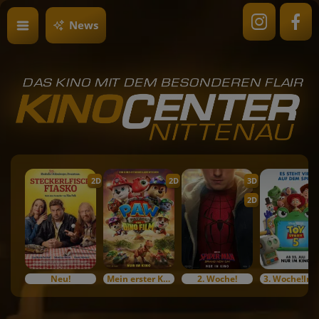
News
2D
2D
3D
2D
Neu!
Mein erster Kinobesuch
2. Woche!
3. Woc