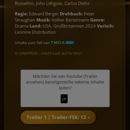
Rossellini, John Lithgow, Carlos Diehz
Regie:
Edward Berger
Drehbuch:
Peter
Straughan
Musik:
Volker Bertelmann
Genre:
Drama
Land:
USA, Großbritannien 2024
Verleih:
Leonine Distribution
Inhalte zum Teil von
© CINEPROG ...macht Lust auf Ihr Kino!
Möchten Sie von
Youtube (Trailer
ansehen)
bereitgestellte externe Inhalte
laden?
Ja
Trailer 1 | Trailer-FSK: 12