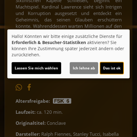
Sixtinischen Kapelle schließen, beginnt ein
Machtspiel. Kardinal Lawrence sieht sich Intrigen
und Korruption ausgesetzt und entdeckt ein
Geheimnis, das seinen Glauben erschüttern
könnte. Währenddessen warten Millionen auf den
weißen Rauch aus dem Schornstein der Kapelle
Hallo! Könnten wir bitte einige zusätzliche Dienste für
Erforderlich & Besucher-Statistiken
aktivieren? Sie
Ticket-Alarm
können Ihre Zustimmung später jederzeit ändern oder
zurückziehen.
Lassen Sie mich wählen
Ich lehne ab
Das ist ok
Altersfreigabe:
Laufzeit:
ca. 120 min.
Originaltitel:
Conclave
Darsteller:
Ralph Fiennes, Stanley Tucci, Isabella